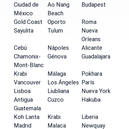
Ciudad de
Ao Nang
Budapest
México
Beach
Gold Coast
Oporto
Roma
Sayulita
Tulum
Nueva
Orleans
Cebú
Nápoles
Alicante
Chamonix-
Génova
Guadalajara
Mont-Blanc
Krabi
Málaga
Pokhara
Vancouver
Los Ángeles
París
Lisboa
Liubliana
Nueva York
Antigua
Cuzco
Hakuba
Guatemala
Koh Lanta
Krabi
Liberia
Madrid
Malaca
Newquay