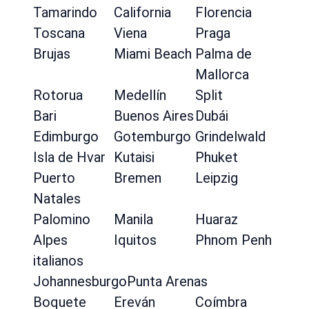
Tamarindo
California
Florencia
Toscana
Viena
Praga
Brujas
Miami Beach
Palma de
Mallorca
Rotorua
Medellín
Split
Bari
Buenos Aires
Dubái
Edimburgo
Gotemburgo
Grindelwald
Isla de Hvar
Kutaisi
Phuket
Puerto
Bremen
Leipzig
Natales
Palomino
Manila
Huaraz
Alpes
Iquitos
Phnom Penh
italianos
Johannesburgo
Punta Arenas
Boquete
Ereván
Coímbra