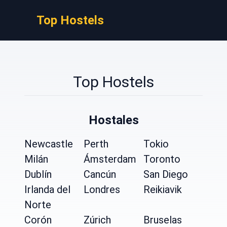
Top Hostels
Top Hostels
Hostales
Newcastle
Perth
Tokio
Milán
Ámsterdam
Toronto
Dublín
Cancún
San Diego
Irlanda del
Londres
Reikiavik
Norte
Corón
Zúrich
Bruselas